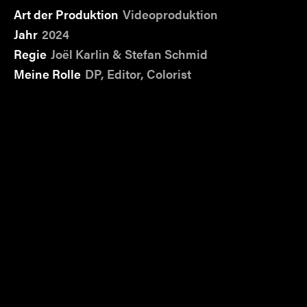
Art der Produktion
Videoproduktion
Jahr
2024
Regie
Joël Karlin & Stefan Schmid
Meine Rolle
DP, Editor, Colorist
Für die ch Stiftung durften wir in der Basler
Schmiede die Herstellung der Trophäe vom
Künstler «Florian Graf» filmisch begleiten.
Das
war ein spannender Einblick.
Föderalismuspreis