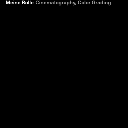
Meine Rolle
Cinematography, Color Grading
When Ray's eco-friendly girlfriend finds a USB
drive while dumpster diving,
his comfortable
slacker lifestyle gets turned upside-down.
imdb
Carmela Schönenberger