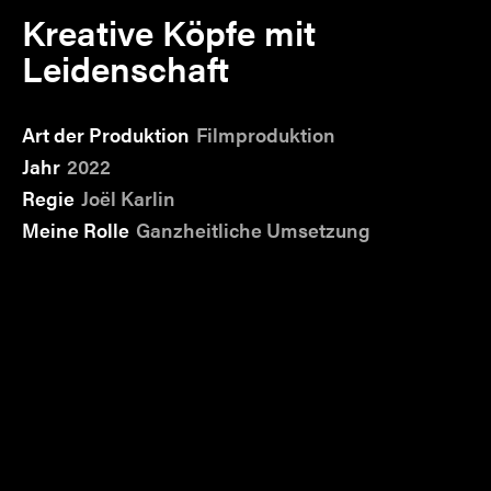
Kreative Köpfe mit
Leidenschaft
Art der Produktion
Filmproduktion
Jahr
2022
Regie
Joël Karlin
Meine Rolle
Ganzheitliche Umsetzung
OHO Design ist eine Fullservice-Agentur mit
Fokus auf Branding, Web und Motion Design.
Sie
begleiten seit rund fünf Jahren Unternehmen
und Startups aus den unterschiedlichsten
Branchen und gestalten Design-Lösungen für
deren Marken. Der erste Webauftritt von OHO
Design war bereits begeisternd – aber das Team