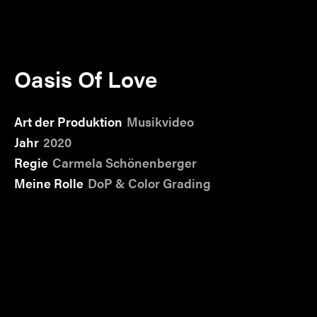
Oasis Of Love
Art der Produktion
Musikvideo
Jahr
2020
Regie
Carmela Schönenberger
Meine Rolle
DoP & Color Grading
Im Rahmen meiner Ausbildung (Digital
Filmproduction) an der sae in Zürich
durften wir
im Team ein Musikvideo produzieren.